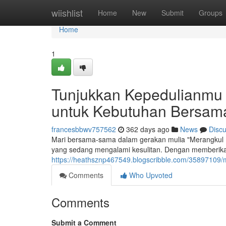
Home
wiishlist
Home
New
Submit
Groups
Home
1
Tunjukkan Kepedulianmu 
untuk Kebutuhan Bersam
francesbbwv757562
362 days ago
News
Disc
Mari bersama-sama dalam gerakan mulia "Merangkul 
yang sedang mengalami kesulitan. Dengan memberik
https://heathsznp467549.blogscribble.com/35897109/
Comments
Who Upvoted
Comments
Submit a Comment