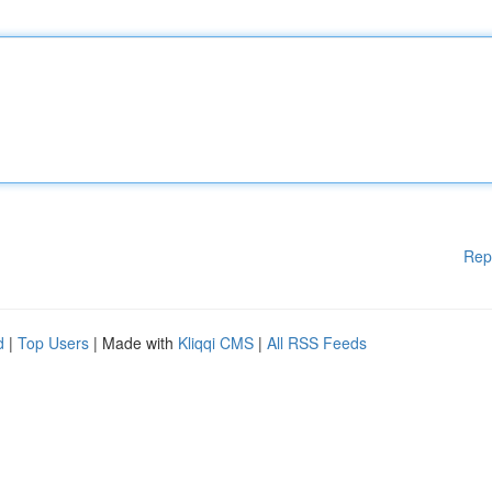
Rep
d
|
Top Users
| Made with
Kliqqi CMS
|
All RSS Feeds