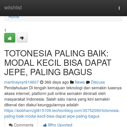
Home
wiishlist
Togg
navi
Home
1
TOTONESIA PALING BAIK:
MODAL KECIL BISA DAPAT
JEPE, PALING BAGUS
martinayxyr619607
366 days ago
News
Discuss
Pendahuluan Di tengah kemajuan teknologi dan semakin luasnya
akses internet, platform judi online semakin diminati oleh
masyarakat Indonesia. Salah satu nama yang kini semakin
dikenal dan diakui keunggulannya adalah
https://siobhanrzgt815109.techionblog.com/35752090/totonesia-
paling-baik-modal-kecil-bisa-dapat-jepe-paling-bagus
Comments
Who Upvoted