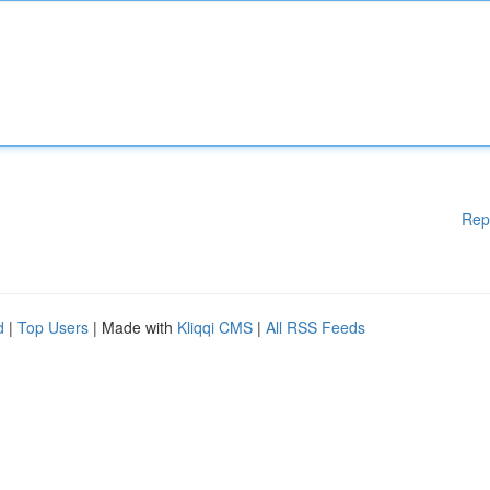
Rep
d
|
Top Users
| Made with
Kliqqi CMS
|
All RSS Feeds