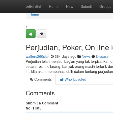
Home
wiishlist
Home
New
Submit
Groups
Home
1
Perjudian, Poker, On line
walters260sja4
364 days ago
News
Discuss
Perjudian telah menjadi bagian yang tak terpisahkan 
secara resmi dilarang, banyak orang masih tertarik de
ini, kita akan membahas lebih dalam tentang perjudi
Comments
Who Upvoted
Comments
Submit a Comment
No HTML