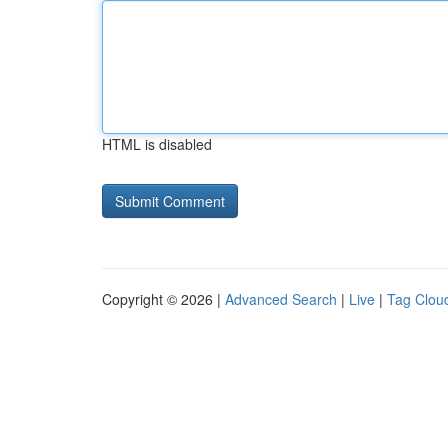
HTML is disabled
Copyright © 2026 |
Advanced Search
|
Live
|
Tag Clou