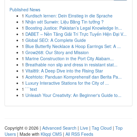
Published News
1
Kurdisch lernen: Dein Einstieg in die Sprache
1
Nhận xét Sunwin: Liệu Bằng Tin tưởng ?
1
Boosting Justice: Pakistan’s Legal Knowledge In...
1
DABET – Nền Tảng Giải Trí Trực Tuyến Hiện Đại V...
1
Global SEO: A Complete Guide
1
Blue Butterfly Necklace & Hoop Earrings Set: A ...
1
Grow268: Our Story and Mission
1
Marine Construction in the Port City Alabam...
1
Breathable non slip and dress in resistant stat...
1
Vital89: A Deep Dive into the Rising Star
1
Acehtoto: Panduan Komprehensif dan Berita Pa...
1
Luxury Interactive Stations for the City of ...
1
```text
1
Unleash Your Creativity: An Beginner's Guide to...
Copyright © 2026 |
Advanced Search
|
Live
|
Tag Cloud
|
Top
Users
| Made with
Kliqqi CMS
|
All RSS Feeds