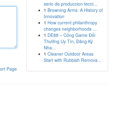
serio de produccion tecni...
1
Browning Arms: A History of
Innovation
1
How current philanthropy
changes neighborhoods ...
1
DE88 – Cổng Game Đổi
Thưởng Uy Tín, Đăng Ký
Nha...
1
Cleaner Outdoor Areas
Start with Rubbish Remova...
ort Page