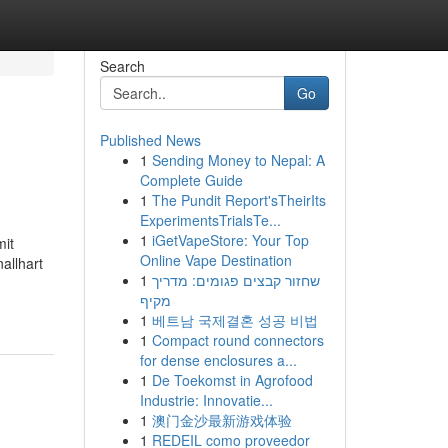
Search
Go
Published News
1
Sending Money to Nepal: A
Complete Guide
1
The Pundit Report'sTheirIts
ExperimentsTrialsTe...
1
iGetVapeStore: Your Top
mit
Online Vape Destination
allhart
1
שחזור קבצים פגומים: מדריך
מקיף
1
베트남 국제결혼 성공 비법
1
Compact round connectors
for dense enclosures a...
1
De Toekomst in Agrofood
Industrie: Innovatie...
1
澳门金沙最新游戏体验
1
REDEIL como proveedor