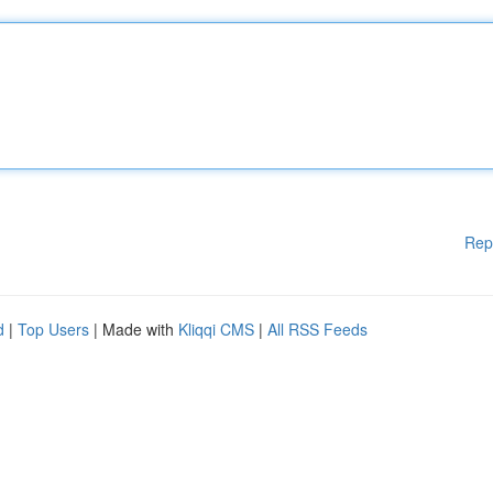
Rep
d
|
Top Users
| Made with
Kliqqi CMS
|
All RSS Feeds