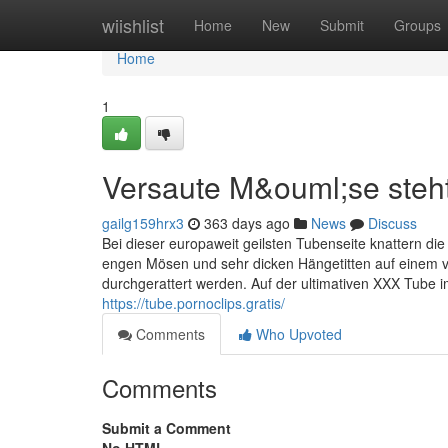
Home
wiishlist
Home
New
Submit
Groups
Home
1
Versaute M&ouml;se steh
gailg159hrx3
363 days ago
News
Discuss
Bei dieser europaweit geilsten Tubenseite knattern di
engen Mösen und sehr dicken Hängetitten auf einem v
durchgerattert werden. Auf der ultimativen XXX Tube
https://tube.pornoclips.gratis/
Comments
Who Upvoted
Comments
Submit a Comment