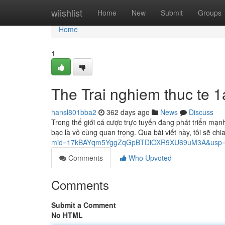
Home
wiishlist
Home
New
Submit
Groups
Home
1
The Trai nghiem thuc te 1a
hansl801bba2
362 days ago
News
Discuss
Trong thế giới cá cược trực tuyến đang phát triển mạnh
bạc là vô cùng quan trọng. Qua bài viết này, tôi sẽ ch
mid=17kBAYqm5YggZqGpBTDiOXR9XU69uM3A&usp=s
Comments
Who Upvoted
Comments
Submit a Comment
No HTML