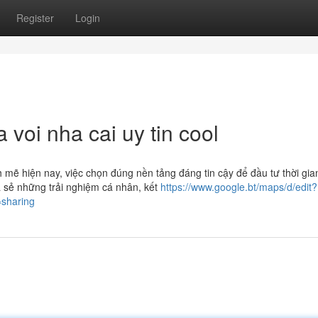
Register
Login
 voi nha cai uy tin cool
 mẽ hiện nay, việc chọn đúng nền tảng đáng tin cậy để đầu tư thời gian
ia sẻ những trải nghiệm cá nhân, kết
https://www.google.bt/maps/d/edit?
haring