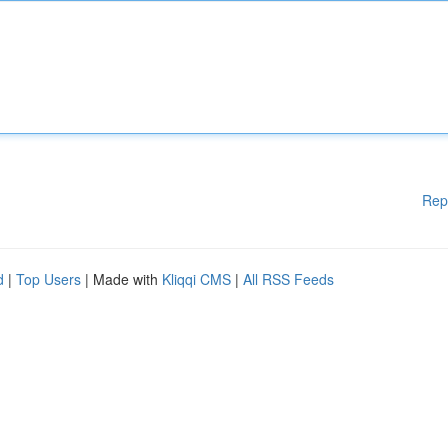
Rep
d
|
Top Users
| Made with
Kliqqi CMS
|
All RSS Feeds