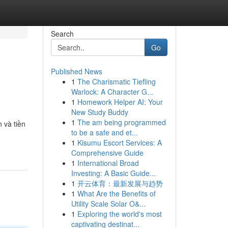
Search
Go
Published News
1
The Charismatic Tiefling
Warlock: A Character G...
1
Homework Helper AI: Your
New Study Buddy
1
The am being programmed
 và tiền
to be a safe and et...
1
Kisumu Escort Services: A
Comprehensive Guide
1
International Broad
Investing: A Basic Guide...
1
开云体育：最新发展与趋势
1
What Are the Benefits of
Utility Scale Solar O&...
1
Exploring the world's most
captivating destinat...