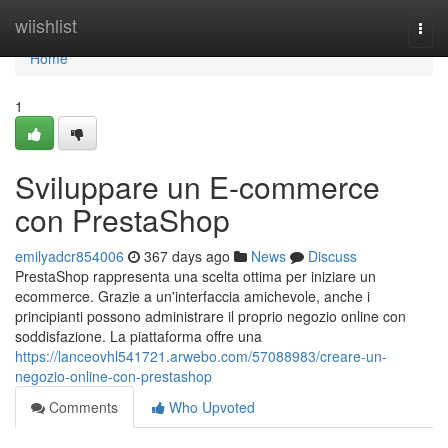
Home
wiishlist
Togg
navi
Home
1
Sviluppare un E-commerce
con PrestaShop
emilyadcr854006
367 days ago
News
Discuss
PrestaShop rappresenta una scelta ottima per iniziare un
ecommerce. Grazie a un'interfaccia amichevole, anche i
principianti possono administrare il proprio negozio online con
soddisfazione. La piattaforma offre una
https://lanceovhl541721.arwebo.com/57088983/creare-un-
negozio-online-con-prestashop
Comments
Who Upvoted