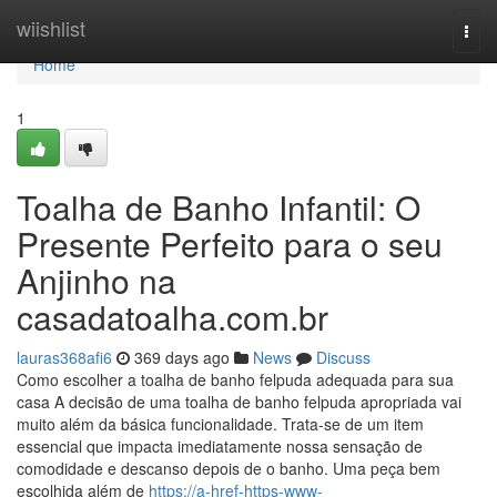
Home
wiishlist
Togg
navi
Home
1
Toalha de Banho Infantil: O
Presente Perfeito para o seu
Anjinho na
casadatoalha.com.br
lauras368afi6
369 days ago
News
Discuss
Como escolher a toalha de banho felpuda adequada para sua
casa A decisão de uma toalha de banho felpuda apropriada vai
muito além da básica funcionalidade. Trata-se de um item
essencial que impacta imediatamente nossa sensação de
comodidade e descanso depois de o banho. Uma peça bem
escolhida além de
https://a-href-https-www-