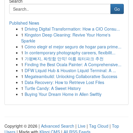
Search
Go
Published News
1
Driving Digital Transformation: How a CIO Consu...
1
Kingston Deep Cleaning: Revive Your Home's
Sparkle
1
Cómo elegir el mejor seguro de hogar para prime...
1
In contemporary photography careers, flexibilit...
1
가평빠지, 짜릿함 만끽! 여름 워터파크 추천
1
Finding the Best Ocala Painter: A Comprehensive...
1
DFW Liquid Hub & Houston Liquid Terminal: A ...
1
Megateambuild: Unlocking Collaborative Success
1
Data Recovery: How to Retrieve Lost Files
1
Turtle Candy: A Sweet History
1
Buying Your Dream Home in Allen Swiftly
Copyright © 2026 |
Advanced Search
|
Live
|
Tag Cloud
|
Top
Users
| Made with
Kliqqi CMS
|
All RSS Feeds