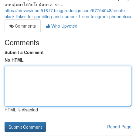
แบบคุ้มค่าไปกับโบนัสบาคารา...
https://movewinbet51617.blogprodesign.com/57754048/create-
black-linkss-for-gambling-and-number-1-seo-telegram-pheonnixxx
Comments
Who Upvoted
Comments
Submit a Comment
No HTML
HTML is disabled
Report Page