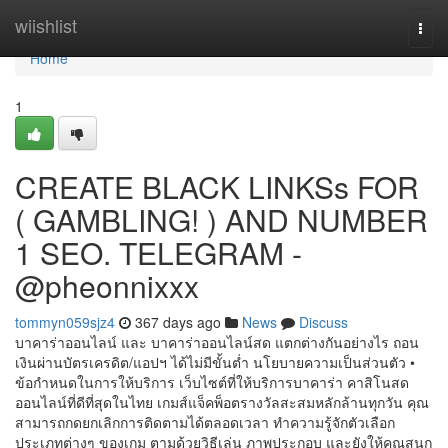
Home
wiishlist
Togg
navi
Home
1
CREATE BLACK LINKSs FOR
( GAMBLING! ) AND NUMBER
1 SEO. TELEGRAM -
@pheonnixxx
tommyn059sjz4
367 days ago
News
Discuss
บาคาร่าออนไลน์ และ บาคาร่าออนไลน์สด แตกต่างกันอย่างไร ถอน
เงินผ่านบัตรเครดิต/แอปฯ ได้ไม่มีขั้นต่ำ นโยบายความเป็นส่วนตัว •
ข้อกำหนดในการให้บริการ เว็บไซต์ที่ให้บริการบาคาร่า คาสิโนสด
ออนไลน์ที่ดีที่สุดในไทย เกมส์แจ็คพ็อตรางวัลสะสมหลักล้านทุกวัน คุณ
สามารถกดยกเลิกการติดตามได้ตลอดเวลา ทำความรู้จักตัวเลือก
ประเภทต่างๆ ของเกม ตามด้วยวิธีเล่น ภาพประกอบ และยังให้คุณสนุก