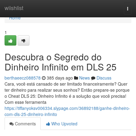
Home
wiishlist
Togg
navi
Home
1
Descubra o Segredo do
Dinheiro Infinito em DLS 25
berthaeecz088578
385 days ago
News
Discuss
Cara, você está cansado de ser limitado financeiramente? Quer
ter dinheiro para realizar seus sonhos? Então prepare-se porque
o Cheat DLS 25: Dinheiro Infinito é a solução que você precisa!
Com esse ferramenta
https://tiffanyoksv006334.slypage.com/36892188/ganhe-dinheiro-
com-dls-25-dinheiro-infinito
Comments
Who Upvoted