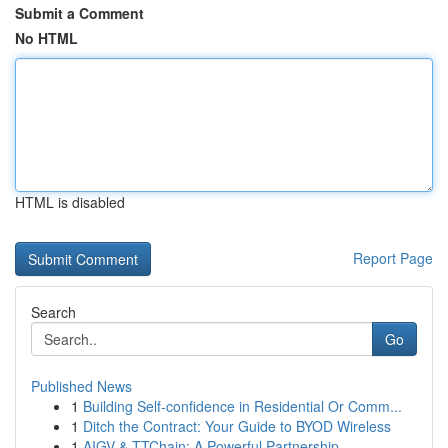
Submit a Comment
No HTML
HTML is disabled
Report Page
Search
Go
Published News
1
Building Self-confidence in Residential Or Comm...
1
Ditch the Contract: Your Guide to BYOD Wireless
1
AIGV & TTChain: A Powerful Partnership