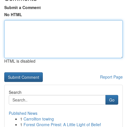
Submit a Comment
No HTML
HTML is disabled
Report Page
Search
Go
Published News
1
Carrollton towing
1
Forest Gnome Priest: A Little Light of Belief