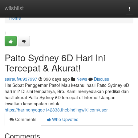
Home
wiishlist
Togg
navi
Home
1
Paito Sydney 6D Hari Ini
Tercepat & Akurat!
sairaufvu937997
390 days ago
News
Discuss
Hai Sobat Penggemar Paito! Mau ketahui hasil Paito Sydney 6D
hari ini? Di sini tempatnya, Bro. Kami menyediakan prediksi dan
hasil akurat Paito Sydney 6D tercepat di internet! Jangan
lewatkan kesempatan untuk
https://harmonyeqqe142838.thebindingwiki.com/user
Comments
Who Upvoted
Comments