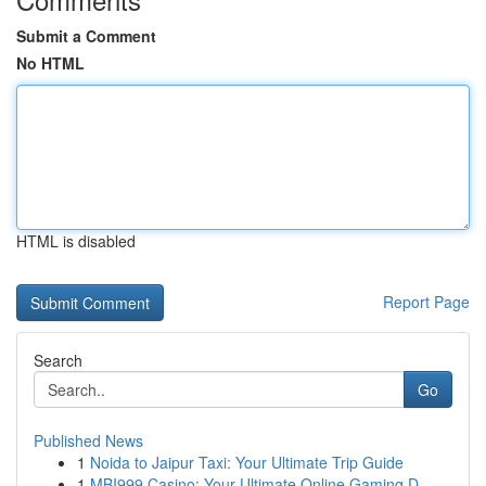
Submit a Comment
No HTML
HTML is disabled
Report Page
Search
Go
Published News
1
Noida to Jaipur Taxi: Your Ultimate Trip Guide
1
MBI999 Casino: Your Ultimate Online Gaming D...