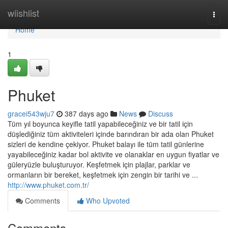
Home
wiishlist
Togg
navi
Home
1
Phuket
gracei543wju7
387 days ago
News
Discuss
Tüm yıl boyunca keyifle tatil yapabileceğiniz ve bir tatil için
düşlediğiniz tüm aktiviteleri içinde barındıran bir ada olan Phuket
sizleri de kendine çekiyor. Phuket balayı ile tüm tatil günlerine
yayabileceğiniz kadar bol aktivite ve olanaklar en uygun fiyatlar ve
güleryüzle buluşturuyor. Keşfetmek için plajlar, parklar ve
ormanların bir bereket, keşfetmek için zengin bir tarihi ve ...
http://www.phuket.com.tr/
Comments
Who Upvoted
Comments