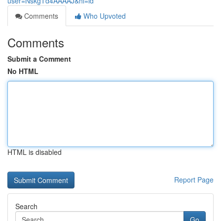
user=NskgTd4AAAAJ&hl=id
Comments
Who Upvoted
Comments
Submit a Comment
No HTML
HTML is disabled
Report Page
Search
Go