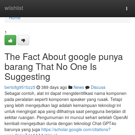
Home
wiishlist
Togg
navi
Home
1
The Fact About google punya
barang That No One Is
Suggesting
bertoltg951bzz5
389 days ago
News
Discuss
Sebagai contoh, alat ini dapat mengidentifikasi nama komponen
pada peralatan seperti komponen speaker yang rusak. Tetapi
yang lebih mengejutkan lagi adalah kemampuan teknologi ini
untuk mengingat apa yang dilihatnya saat pengguna berjalan di
sekitar ruangan. Pengumuman ini muncul sehari setelah OpenAI
kembali mengejutkan dunia dengan teknologi Chat-GPT4o
barunya yang juga
https://scholar.google.com/citations?