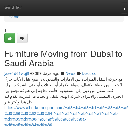
Home
wiishlist
To
na
Home
1
Furniture Moving from Dubai to
Saudi Arabia
jase1d61wqj8
389 days ago
News
Discuss
مع حركة التنقل المتزايدة بين الإمارات والسعودية، أصبح نقل الأثاث جزءًا
لا يتجزأ من خطة الانتقال، سواء للأفراد أو العائلات أو حتى الشركات. وإذا
كنت تنتقل من دبي إلى السعودية، فأنت بحاجة إلى شركة تجمع بين
الخبرة، التنظيم، والالتزام. شركة الهدى للنقل والخدمات المنزلية تقدم لك
كل هذا وأكثر عبر
https://www.alhodatransport.com/%d8%b4%d8%b1%d9%83%d8%a9
%d9%86%d9%82%d9%84-%d8%a3%d8%ab%d8%a7%d8%ab-
%d9%85%d9%86-%d8%af%d8%a8%d9%8a-
%d8%a5%d9%84%d9%89-