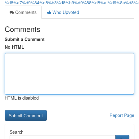
%d8%a7%d9%84%d8%b3%d8%b9%d9%88%d8%af%d9%8a%d8%a
Comments
Who Upvoted
Comments
Submit a Comment
No HTML
HTML is disabled
Report Page
Search