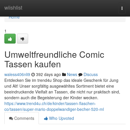
Home
wiishlist
Togg
navi
Home
1
Umweltfreundliche Comic
Tassen kaufen
waless406nli9
392 days ago
News
Discuss
Entdecken Sie im trend4u Shop das ideale Geschenk für Jung
und Alt! Unser sorgfältig ausgewähltes Sortiment bietet eine
beeindruckende Vielfalt an Tassen, die nicht nur praktisch sind,
sondern auch die Begeisterung der Kinder wecken.
https://www.trend4u.ch/de/kinder/tassen-flaschen-
co/tassen/super-mario-doppelwandiger-becher-520-ml
Comments
Who Upvoted