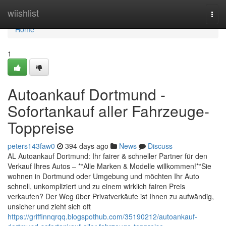
Home
wiishlist
Togg
navi
Home
1
Autoankauf Dortmund -
Sofortankauf aller Fahrzeuge-
Toppreise
peters143faw0
394 days ago
News
Discuss
AL Autoankauf Dortmund: Ihr fairer & schneller Partner für den
Verkauf Ihres Autos – **Alle Marken & Modelle willkommen!**Sie
wohnen in Dortmund oder Umgebung und möchten Ihr Auto
schnell, unkompliziert und zu einem wirklich fairen Preis
verkaufen? Der Weg über Privatverkäufe ist Ihnen zu aufwändig,
unsicher und zieht sich oft
https://griffinnqrqq.blogspothub.com/35190212/autoankauf-