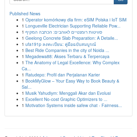
Published News
1
Operator komórkowy dla firm: eSIM Polska i IoT SIM
1
Longueville Electrician Supporting Reliable Pow...
1
סוויטות רומנטיים לאוהבים: הכתבה המקיף
1
Geelong Concrete Slab Preparation: A Detaile...
1
ufa191p ลงทะเบียน: คู่มือฉบับสมบูรณ์
1
Best Ride Companies in the city of Noida ...
1
Megadewa88: Akses Terbaru & Terpercaya
1
The Anatomy of Legal Excellence: Why Complex
Ca...
1
Ratudepo: Profil dan Perjalanan Karier
1
BookMyGlow – Your Easy Way to Book Beauty &
Sal...
1
Musik Yahudiym: Menggali Akar dan Evolusi
1
Excellent No-cost Graphic Optimizers to ...
1
Motivation Systems inside safew chat - Fairness...