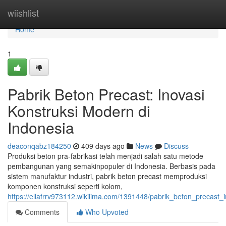
Home
wiishlist
Home
1
Pabrik Beton Precast: Inovasi
Konstruksi Modern di
Indonesia
deaconqabz184250
409 days ago
News
Discuss
Produksi beton pra-fabrikasi telah menjadi salah satu metode
pembangunan yang semakinpopuler di Indonesia. Berbasis pada
sistem manufaktur industri, pabrik beton precast memproduksi
komponen konstruksi seperti kolom,
https://ellafrrv973112.wikilima.com/1391448/pabrik_beton_precast
Comments
Who Upvoted