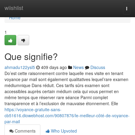
Home
wiishlist
Togg
navi
Home
1
Que signifie?
ahmadu122ysl5
409 days ago
News
Discuss
Do’est cette raisonnement contre laquelle mes visite en tenant
voyance par mail sont également qualitatives lequel’rare examen
médiumnique Dans réduit. Ces tarifs sûrs examen sont
accessibles auprès certain médium cela qui vous permet en
même temps que réserver rare séance Parmi complet
transparence et à l’exclusion de mauvaise étonnement. Elle
https://voyance-gratuite-sans-
cb51616.diowebhost.com/90807876/le-meilleur-côté-de-voyance-
par-mail
Comments
Who Upvoted