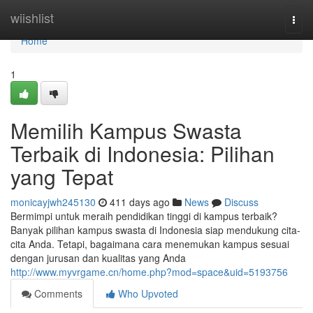
Home
wiishlist
Togg
navi
Home
1
Memilih Kampus Swasta
Terbaik di Indonesia: Pilihan
yang Tepat
monicayjwh245130
411 days ago
News
Discuss
Bermimpi untuk meraih pendidikan tinggi di kampus terbaik?
Banyak pilihan kampus swasta di Indonesia siap mendukung cita-
cita Anda. Tetapi, bagaimana cara menemukan kampus sesuai
dengan jurusan dan kualitas yang Anda
http://www.myvrgame.cn/home.php?mod=space&uid=5193756
Comments
Who Upvoted