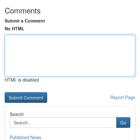
Comments
Submit a Comment
No HTML
HTML is disabled
Report Page
Search
Go
Published News