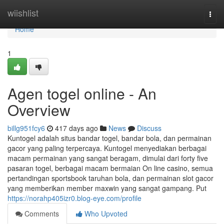
Home
wiishlist
Togg
navi
Home
1
Agen togel online - An
Overview
billg951fcy6
417 days ago
News
Discuss
Kuntogel adalah situs bandar togel, bandar bola, dan permainan
gacor yang paling terpercaya. Kuntogel menyediakan berbagai
macam permainan yang sangat beragam, dimulai dari forty five
pasaran togel, berbagai macam bermaian On line casino, semua
pertandingan sportsbook taruhan bola, dan permainan slot gacor
yang memberikan member maxwin yang sangat gampang. Put
https://norahp405izr0.blog-eye.com/profile
Comments
Who Upvoted