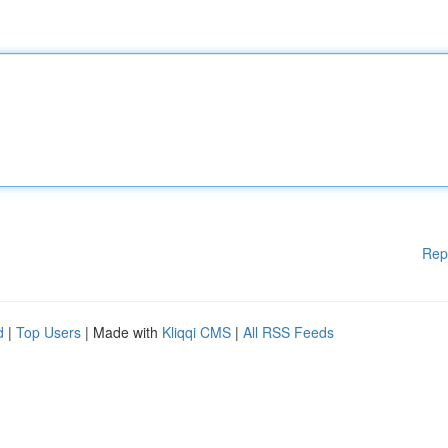
Rep
d
|
Top Users
| Made with
Kliqqi CMS
|
All RSS Feeds