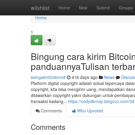
Home
wiishlist
Home
New
Submit
Groups
Home
1
Bingung cara kirim Bitcoin 
panduannyaTulisan terbar
seingalm024kmn8
416 days ago
News
Discus
Platform digital copyright adalah solusi tepercaya 
copyright, kita bisa mengirim uang, mendapatkan dana 
ditawarkan copyright yakni dukungan untuk pembayara
transaksi kadang...
https://codydkmop.blogozz.com/347
Comments
Who Upvoted
Comments