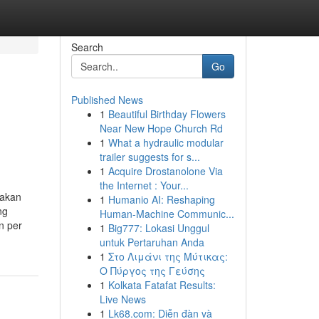
Search
Go
Published News
1
Beautiful Birthday Flowers
Near New Hope Church Rd
1
What a hydraulic modular
trailer suggests for s...
1
Acquire Drostanolone Via
the Internet : Your...
nakan
1
Humanio AI: Reshaping
ng
Human-Machine Communic...
n per
1
Big777: Lokasi Unggul
untuk Pertaruhan Anda
1
Στο Λιμάνι της Μύτικας:
Ο Πύργος της Γεύσης
1
Kolkata Fatafat Results:
Live News
1
Lk68.com: Diễn đàn và