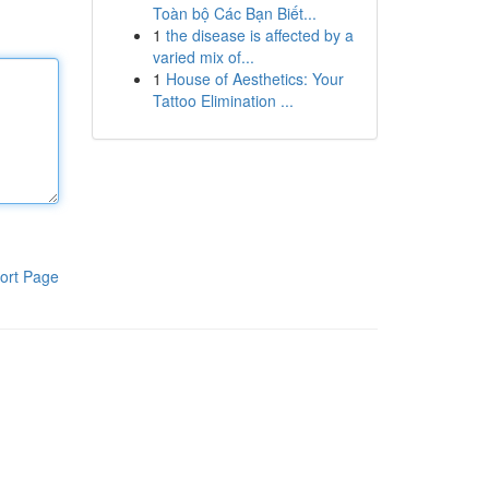
Toàn bộ Các Bạn Biết...
1
the disease is affected by a
varied mix of...
1
House of Aesthetics: Your
Tattoo Elimination ...
ort Page