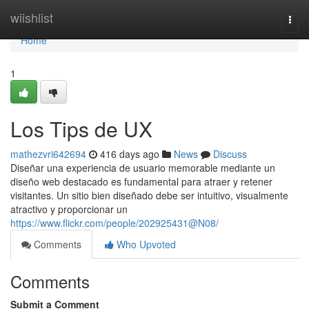
Home
wiishlist
Togg
navi
Home
1
Los Tips de UX
mathezvri642694
416 days ago
News
Discuss
Diseñar una experiencia de usuario memorable mediante un
diseño web destacado es fundamental para atraer y retener
visitantes. Un sitio bien diseñado debe ser intuitivo, visualmente
atractivo y proporcionar un
https://www.flickr.com/people/202925431@N08/
Comments
Who Upvoted
Comments
Submit a Comment