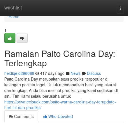
Home
wiishlist
Togg
navi
Home
1
Ramalan Paito Carolina Day:
Terlengkap
heidiqeio296088
417 days ago
News
Discuss
Paito Carolina Day merupakan situs prediksi terpopuler di
kalangan pecinta togel. Untuk mendapatkan hasil yang akurat
dan lengkap, Anda bisa melihat prediksi yang kami sediakan di
sini. Tim Kami selalu berusaha untuk
https://privatecloudx.com/paito-warna-carolina-day-terupdate-
hari-ini-dan-prediksi/
Comments
Who Upvoted