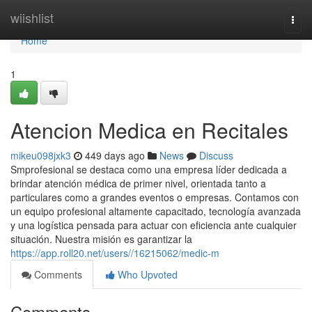
Home
wiishlist
Togg
navi
Home
1
Atencion Medica en Recitales
mikeu098jxk3
449 days ago
News
Discuss
Smprofesional se destaca como una empresa líder dedicada a
brindar atención médica de primer nivel, orientada tanto a
particulares como a grandes eventos o empresas. Contamos con
un equipo profesional altamente capacitado, tecnología avanzada
y una logística pensada para actuar con eficiencia ante cualquier
situación. Nuestra misión es garantizar la
https://app.roll20.net/users//16215062/medic-m
Comments
Who Upvoted
Comments