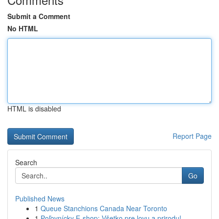
Submit a Comment
No HTML
HTML is disabled
Report Page
Search
Go
Published News
1
Queue Stanchions Canada Near Toronto
1
Poľovnícky E-shop: Všetko pre lovu a prirodu!