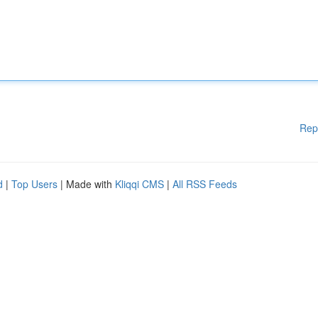
Rep
d
|
Top Users
| Made with
Kliqqi CMS
|
All RSS Feeds