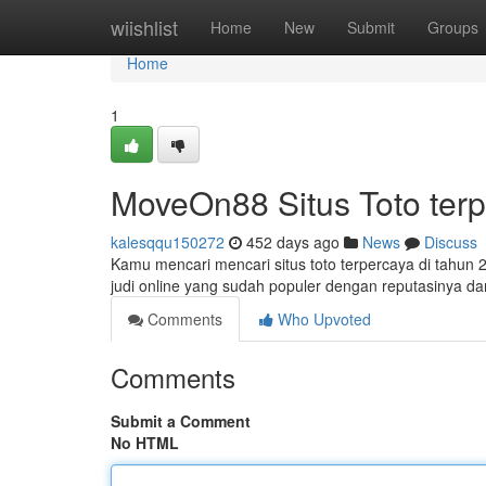
Home
wiishlist
Home
New
Submit
Groups
Home
1
MoveOn88 Situs Toto ter
kalesqqu150272
452 days ago
News
Discuss
Kamu mencari mencari situs toto terpercaya di tahu
judi online yang sudah populer dengan reputasinya d
Comments
Who Upvoted
Comments
Submit a Comment
No HTML