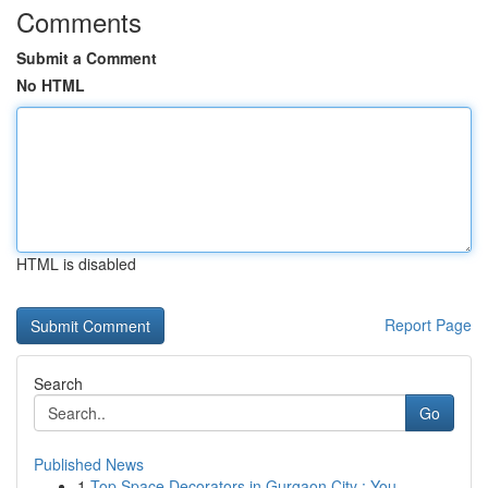
Comments
Submit a Comment
No HTML
HTML is disabled
Report Page
Search
Go
Published News
1
Top Space Decorators in Gurgaon City : You...