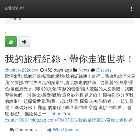
Home
wiishlist
Togg
navi
Home
1
我的旅程紀錄 - 帶你走進世界！
chesterx232qcn4
452 days ago
News
Discuss
歡迎來到 我的部落格/我的網站/我的記錄簿！這裡，我會和你們分享
我 的冒險/在世界各地的探索/到處趴趴走的點滴。從壯麗的 風景/景
色/自然風光 到 獨特的文化/有趣的習俗/讓人驚豔的人文景觀，我將
帶領你們一同 踏上/感受/體驗 這奇妙的世界之旅！ 期待與你分享我
的故事/一起探索世界/和我一起出發吧! 探索 未知的旅程：一起出發
吧！ 準備好踏上 難忘 的旅程了嗎？我們將 穿越 奧妙 的世界， 發
現 秘密 。無論你是一...
https://real-
estate19631.blogzag.com/78497036/我的旅行筆記-帶你走進世界
Comments
Who Upvoted