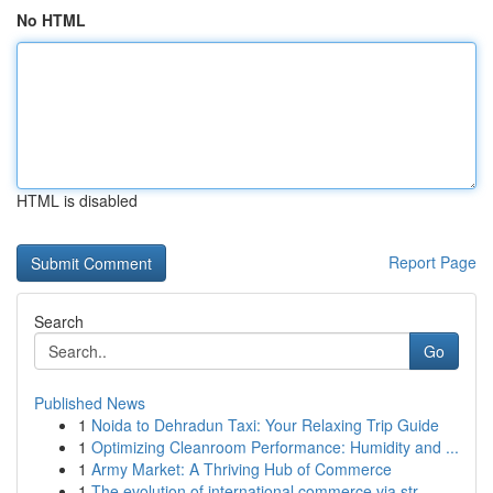
No HTML
HTML is disabled
Report Page
Search
Go
Published News
1
Noida to Dehradun Taxi: Your Relaxing Trip Guide
1
Optimizing Cleanroom Performance: Humidity and ...
1
Army Market: A Thriving Hub of Commerce
1
The evolution of international commerce via str...