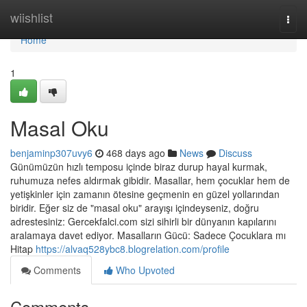
Home
wiishlist
Togg
navi
Home
1
Masal Oku
benjaminp307uvy6
468 days ago
News
Discuss
Günümüzün hızlı temposu içinde biraz durup hayal kurmak,
ruhumuza nefes aldırmak gibidir. Masallar, hem çocuklar hem de
yetişkinler için zamanın ötesine geçmenin en güzel yollarından
biridir. Eğer siz de "masal oku" arayışı içindeyseniz, doğru
adrestesiniz: Gercekfalci.com sizi sihirli bir dünyanın kapılarını
aralamaya davet ediyor. Masalların Gücü: Sadece Çocuklara mı
Hitap
https://alvaq528ybc8.blogrelation.com/profile
Comments
Who Upvoted
Comments