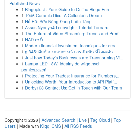
Published News
1
Bingoplust : Your Guide to Online Bingo Fun
1
10d6 Ceramic Dice: A Collector's Dream
1
Nổ Hũ: Sức Nóng Đang Luôn Tăng
1
Akses Nyonya4d copyright: Tutorial Terbaru
1
The Future of Video Streaming: Trends and Predi...
1
NAD เซรั่ม
1
Modern financial investment techniques for crea...
1
gt345: ดื่มด่ำประสบการณ์ การเดิมพัน ที่โดดเด่น
1
Just how Today's Businesses are Transforming Vi...
1
Lampa LED 18W: Idealny do wilgotnych
pomieszczeń
1
Protecting Your Trades: Insurance for Plumbers,...
1
Unlocking Worth: Your Introduction to API Platf...
1
Derby168 Contact Us: Get in Touch with Our Team
Copyright © 2026 |
Advanced Search
|
Live
|
Tag Cloud
|
Top
Users
| Made with
Kliqqi CMS
|
All RSS Feeds