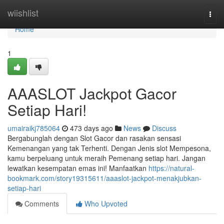
Home
wiishlist
Togg
navi
Home
1
AAASLOT Jackpot Gacor
Setiap Hari!
umairaikj785064
473 days ago
News
Discuss
Bergabunglah dengan Slot Gacor dan rasakan sensasi
Kemenangan yang tak Terhenti. Dengan Jenis slot Mempesona,
kamu berpeluang untuk meraih Pemenang setiap hari. Jangan
lewatkan kesempatan emas ini! Manfaatkan
https://natural-
bookmark.com/story19315611/aaaslot-jackpot-menakjubkan-
setiap-hari
Comments
Who Upvoted