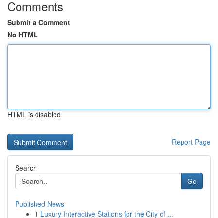
Comments
Submit a Comment
No HTML
HTML is disabled
Report Page
Search
Go
Published News
1
Luxury Interactive Stations for the City of ...