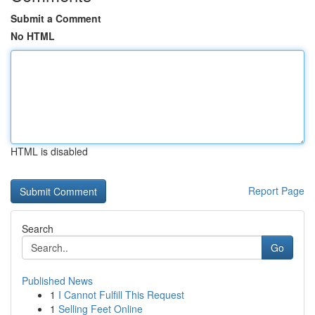
Submit a Comment
No HTML
HTML is disabled
Report Page
Search
Go
Published News
1
I Cannot Fulfill This Request
1
Selling Feet Online