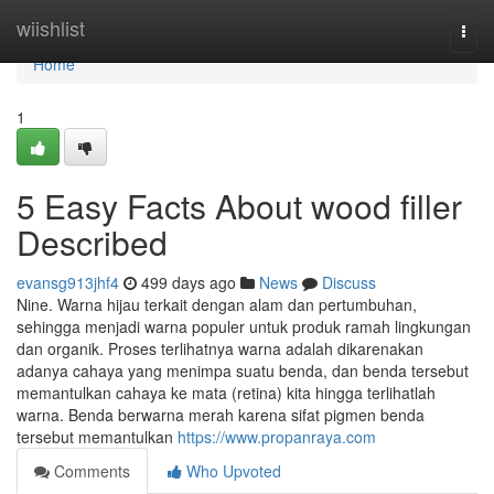
Home
wiishlist
Togg
navi
Home
1
5 Easy Facts About wood filler
Described
evansg913jhf4
499 days ago
News
Discuss
Nine. Warna hijau terkait dengan alam dan pertumbuhan,
sehingga menjadi warna populer untuk produk ramah lingkungan
dan organik. Proses terlihatnya warna adalah dikarenakan
adanya cahaya yang menimpa suatu benda, dan benda tersebut
memantulkan cahaya ke mata (retina) kita hingga terlihatlah
warna. Benda berwarna merah karena sifat pigmen benda
tersebut memantulkan
https://www.propanraya.com
Comments
Who Upvoted