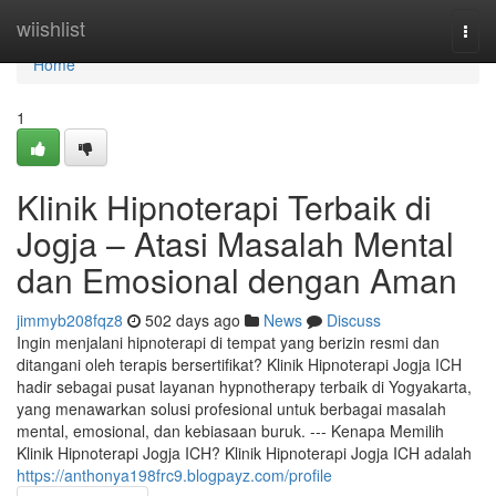
Home
wiishlist
Togg
navi
Home
1
Klinik Hipnoterapi Terbaik di
Jogja – Atasi Masalah Mental
dan Emosional dengan Aman
jimmyb208fqz8
502 days ago
News
Discuss
Ingin menjalani hipnoterapi di tempat yang berizin resmi dan
ditangani oleh terapis bersertifikat? Klinik Hipnoterapi Jogja ICH
hadir sebagai pusat layanan hypnotherapy terbaik di Yogyakarta,
yang menawarkan solusi profesional untuk berbagai masalah
mental, emosional, dan kebiasaan buruk. --- Kenapa Memilih
Klinik Hipnoterapi Jogja ICH? Klinik Hipnoterapi Jogja ICH adalah
https://anthonya198frc9.blogpayz.com/profile