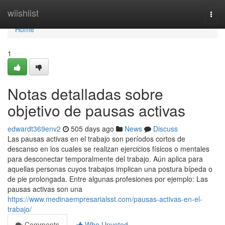
Home
wiishlist
Togg
navi
Home
1
Notas detalladas sobre
objetivo de pausas activas
edwardt369env2
505 days ago
News
Discuss
Las pausas activas en el trabajo son períodos cortos de
descanso en los cuales se realizan ejercicios físicos o mentales
para desconectar temporalmente del trabajo. Aún aplica para
aquellas personas cuyos trabajos implican una postura bípeda o
de pie prolongada. Entre algunas profesiones por ejemplo: Las
pausas activas son una
https://www.medinaempresarialsst.com/pausas-activas-en-el-
trabajo/
Comments
Who Upvoted