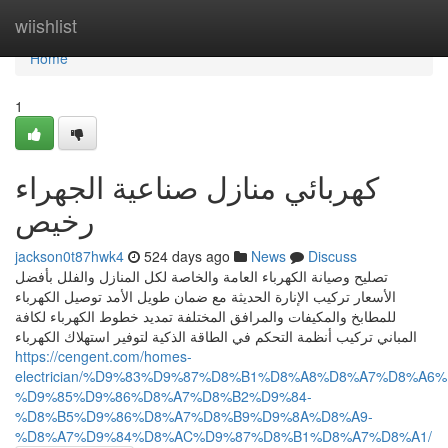
Home
wiishlist
Home
1
كهربائي منازل صناعية الجهراء
رخيص
jackson0t87hwk4
524 days ago
News
Discuss
تصليح وصيانة الكهرباء العامة والخاصة لكل المنازل والفلل بأفضل
الأسعار تركيب الإنارة الحديثة مع ضمان طويل الأمد توصيل الكهرباء
للمطابخ والمكيفات والمرافق المختلفة تمديد خطوط الكهرباء لكافة
المباني تركيب أنظمة التحكم في الطاقة الذكية لتوفير استهلاك الكهرباء
https://cengent.com/homes-
electrician/%D9%83%D9%87%D8%B1%D8%A8%D8%A7%D8%A6%
%D9%85%D9%86%D8%A7%D8%B2%D9%84-
%D8%B5%D9%86%D8%A7%D8%B9%D9%8A%D8%A9-
%D8%A7%D9%84%D8%AC%D9%87%D8%B1%D8%A7%D8%A1/