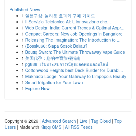
Published News
1
일본구심: 놀라운 효과와 구매 가이드
1
Il Servizio Telefonico AI: L'Innovazione che...
1
Web Design India: Current Trends & Optimal Appr...
1
Genpact Careers: New Job Openings in Bangalore
1
Releasing The Imagination: The Introduction to ...
1
{Bossku66: Siapa Sosok Beliau?
1
Boutiq Switch: The Ultimate Throwaway Vape Guide
1
美国代孕：您的生育旅程指南
1
pg888: เริ่มประสบการณ์สุดยอดพนันออนไลน์
1
Cottonwood Heights best Deck Builder for Durabl...
1
Makhado Lodge: Your Gateway to Limpopo's Beauty
1
Smart Irrigation for Your Lawn
1
Explore Now
Copyright © 2026 |
Advanced Search
|
Live
|
Tag Cloud
|
Top
Users
| Made with
Kliqqi CMS
|
All RSS Feeds