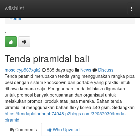
Home
wiishlist
Togg
navi
Home
1
Tenda piramidal bali
moseleyp567xgk2
535 days ago
News
Discuss
Tenda piramid merupakan tenda yang menggunakan rangka pipa
besi dengan sistem knockdown dan portable yang praktis untuk
dibawa kemana saja. Penggunaan tenda ini biasa digunakan
untuk promosi banyak perusahaan dan organisasi untuk
melakukan promosi produk atau jasa mereka. Bahan tenda
piramid ini menggunakan bahan flexy korea 440 gsm. Sedangkan
https://tendapletonbnpb74048.p2blogs.com/32057930/tenda-
piramid
Comments
Who Upvoted