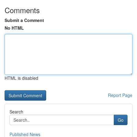
Comments
Submit a Comment
No HTML
HTML is disabled
Report Page
Search
Go
Published News