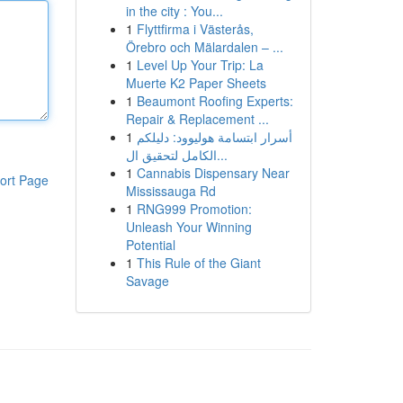
in the city : You...
1
Flyttfirma i Västerås,
Örebro och Mälardalen – ...
1
Level Up Your Trip: La
Muerte K2 Paper Sheets
1
Beaumont Roofing Experts:
Repair & Replacement ...
1
أسرار ابتسامة هوليوود: دليلكم
الكامل لتحقيق ال...
1
Cannabis Dispensary Near
ort Page
Mississauga Rd
1
RNG999 Promotion:
Unleash Your Winning
Potential
1
This Rule of the Giant
Savage