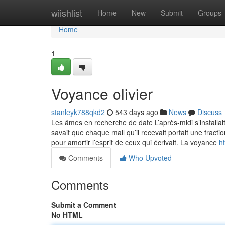
Home
wiishlist
Home
New
Submit
Groups
Home
1
Voyance olivier
stanleyk788qkd2
543 days ago
News
Discuss
Les âmes en recherche de date L’après-midi s’installai
savait que chaque mail qu’il recevait portait une fracti
pour amortir l’esprit de ceux qui écrivait. La voyance
h
Comments
Who Upvoted
Comments
Submit a Comment
No HTML