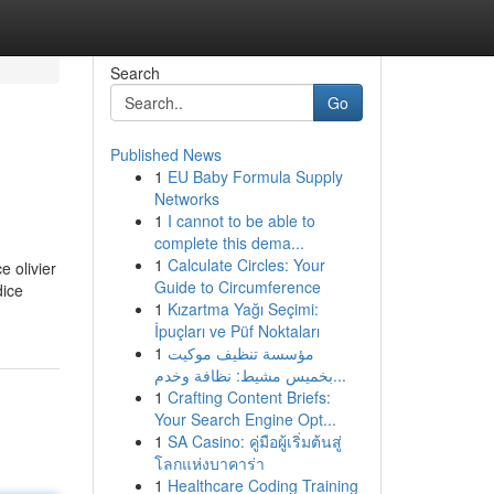
Search
Go
Published News
1
EU Baby Formula Supply
Networks
1
I cannot to be able to
complete this dema...
1
Calculate Circles: Your
e olivier
Guide to Circumference
dice
1
Kızartma Yağı Seçimi:
İpuçları ve Püf Noktaları
1
مؤسسة تنظيف موكيت
بخميس مشيط: نظافة وخدم...
1
Crafting Content Briefs:
Your Search Engine Opt...
1
SA Casino: คู่มือผู้เริ่มต้นสู่
โลกแห่งบาคาร่า
1
Healthcare Coding Training