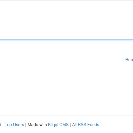
Rep
d
|
Top Users
| Made with
Kliqqi CMS
|
All RSS Feeds