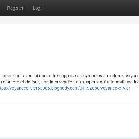
Register
Login
t, apportant avec lui une autre supposé de symboles à explorer. Voyanc
on d’ombre et de jour, une interrogation en suspens qui attendait une in
ttps://voyanceolivier53085.blognody.com/34192886/voyance-olivier