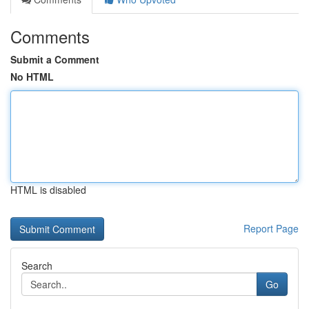
Comments
Submit a Comment
No HTML
HTML is disabled
Report Page
Search
Go