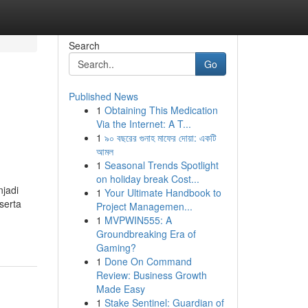
Search
Go
Published News
1
Obtaining This Medication
Via the Internet: A T...
1
৯০ বছরের গুনাহ মাফের দোয়া: একটি
আমল
1
Seasonal Trends Spotlight
on holiday break Cost...
jadi
1
Your Ultimate Handbook to
serta
Project Managemen...
1
MVPWIN555: A
Groundbreaking Era of
Gaming?
1
Done On Command
Review: Business Growth
Made Easy
1
Stake Sentinel: Guardian of