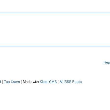
Rep
d
|
Top Users
| Made with
Kliqqi CMS
|
All RSS Feeds