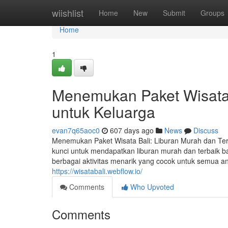
Home
wiishlist
Home
New
Submit
Groups
Home
1
Menemukan Paket Wisata 
untuk Keluarga
evan7q65aoc0
607 days ago
News
Discuss
Menemukan Paket Wisata Bali: Liburan Murah dan Ter
kunci untuk mendapatkan liburan murah dan terbaik ba
berbagai aktivitas menarik yang cocok untuk semua 
https://wisatabali.webflow.io/
Comments
Who Upvoted
Comments