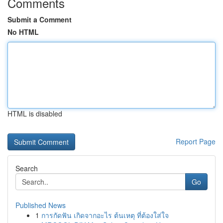
Comments
Submit a Comment
No HTML
HTML is disabled
Report Page
Search
Go
Published News
1
การกัดฟัน เกิดจากอะไร ต้นเหตุ ที่ต้องใส่ใจ