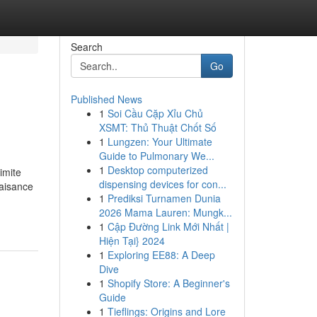
Search
Go
Published News
1
Soi Cầu Cặp Xỉu Chủ
XSMT: Thủ Thuật Chốt Số
1
Lungzen: Your Ultimate
Guide to Pulmonary We...
1
Desktop computerized
imite
dispensing devices for con...
'aisance
1
Prediksi Turnamen Dunia
2026 Mama Lauren: Mungk...
1
Cập Đường Link Mới Nhất |
Hiện Tại} 2024
1
Exploring EE88: A Deep
Dive
1
Shopify Store: A Beginner's
Guide
1
Tieflings: Origins and Lore