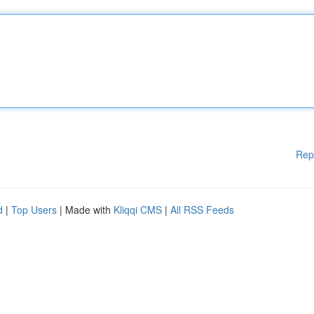
Rep
d
|
Top Users
| Made with
Kliqqi CMS
|
All RSS Feeds