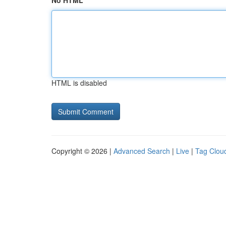
No HTML
HTML is disabled
Copyright © 2026 |
Advanced Search
|
Live
|
Tag Clou