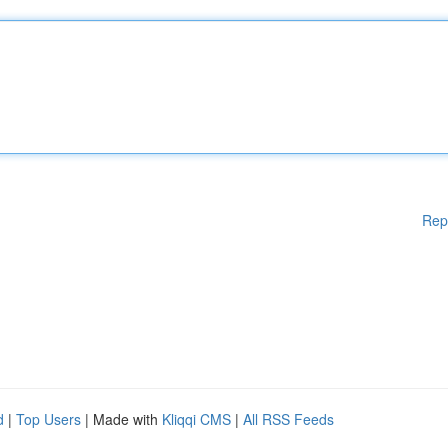
Rep
d
|
Top Users
| Made with
Kliqqi CMS
|
All RSS Feeds