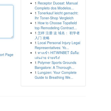
1
Receptor Duosat: Manual
Completo dos Modelos...
1
Tonerkauf leicht gemacht:
Ihr Toner-Shop Vergleich
1
How to Choose Topsfield
top Remodeling Contract...
1
怎样 注册 这 域名： 初学者
入门 攻略
1
Local Personal Injury Legal
Representatives: Yo...
1
ทางเข้า HITWINBET มือถือ:
ort Page
เล่นง่าย จ่ายจริง!
1
Polymer Sports Grounds
Bangalore: A Thorough...
1
Lungzen: Your Complete
Guide to Breathing We...