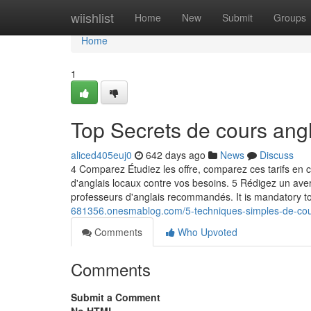
Home
wiishlist
Home
New
Submit
Groups
Home
1
Top Secrets de cours angl
aliced405euj0
642 days ago
News
Discuss
4 Comparez Étudiez les offre, comparez ces tarifs en 
d'anglais locaux contre vos besoins. 5 Rédigez un ave
professeurs d'anglais recommandés. It is mandatory to
681356.onesmablog.com/5-techniques-simples-de-cou
Comments
Who Upvoted
Comments
Submit a Comment