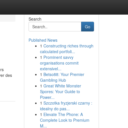
Search
Go
Published News
1
Constructing riches through
calculated portfoli...
1
Prominent savvy
organisations commit
extensivel...
urs
1
Betso88: Your Premier
ver des
Gambling Hub
1
Great White Monster
Spores: Your Guide to
Power...
1
Szczotka fryzjerski czarny :
idealny do pas...
1
Elevate The Phone: A
Complete Look to Premium
M...