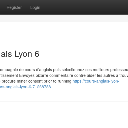
Register
Login
ais Lyon 6
compagnie de cours d'anglais puis sélectionnez ces meilleurs professe
rtissement Envoyez bizarre commentaire contre aider les autres à trou
 procure miner consent prior to running
https://cours-anglais-lyon-
rs-anglais-lyon-6-71268788