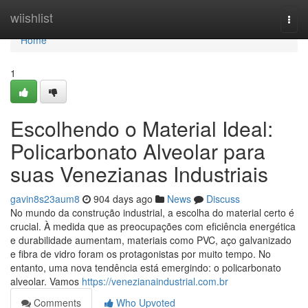
Home
wiishlist
Togg
navi
Home
1
Escolhendo o Material Ideal:
Policarbonato Alveolar para
suas Venezianas Industriais
gavin8s23aum8
904 days ago
News
Discuss
No mundo da construção industrial, a escolha do material certo é
crucial. À medida que as preocupações com eficiência energética
e durabilidade aumentam, materiais como PVC, aço galvanizado
e fibra de vidro foram os protagonistas por muito tempo. No
entanto, uma nova tendência está emergindo: o policarbonato
alveolar. Vamos
https://venezianaindustrial.com.br
Comments
Who Upvoted