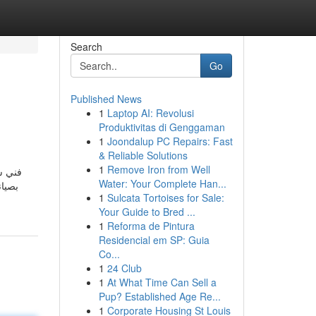
Search
Go
Published News
1
Laptop AI: Revolusi
Produktivitas di Genggaman
1
Joondalup PC Repairs: Fast
& Reliable Solutions
1
Remove Iron from Well
فني ست
Water: Your Complete Han...
بصيان
1
Sulcata Tortoises for Sale:
Your Guide to Bred ...
1
Reforma de Pintura
Residencial em SP: Guia
Co...
1
24 Club
1
At What Time Can Sell a
Pup? Established Age Re...
1
Corporate Housing St Louis