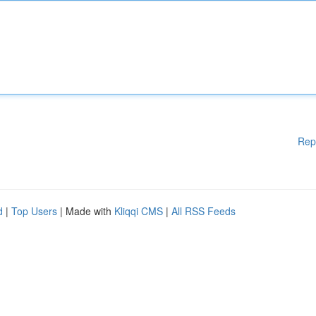
Rep
d
|
Top Users
| Made with
Kliqqi CMS
|
All RSS Feeds